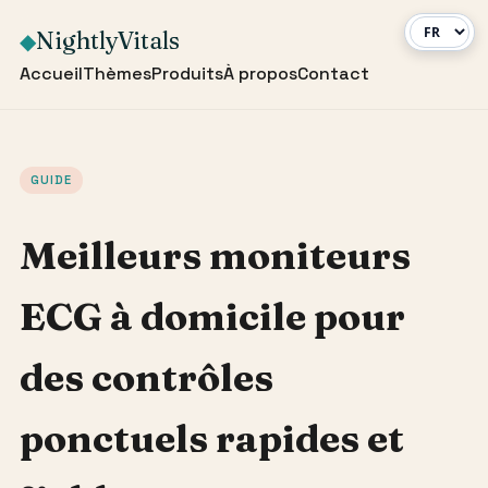
NightlyVitals
◆
Accueil
Thèmes
Produits
À propos
Contact
GUIDE
Meilleurs moniteurs
ECG à domicile pour
des contrôles
ponctuels rapides et