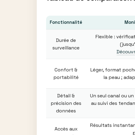
Fonctionnalité
Moni
Flexible : vérifi
Durée de
(jusqu’
surveillance
Découvr
Confort &
Léger, format poch
portabilité
la peau ; adap
Détail &
Un seul canal ou un
précision des
au suivi des tenda
données
Résultats instantané
Accès aux
p