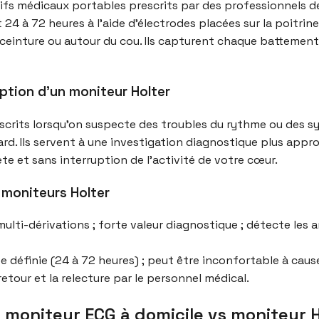
ifs médicaux portables prescrits par des professionnels de 
4 à 72 heures à l’aide d’électrodes placées sur la poitrine
ceinture ou autour du cou. Ils capturent chaque battement, 
ption d’un moniteur Holter
scrits lorsqu’on suspecte des troubles du rythme ou des sy
d. Ils servent à une investigation diagnostique plus approf
e et sans interruption de l’activité de votre cœur.
 moniteurs Holter
ti-dérivations ; forte valeur diagnostique ; détecte les a
e définie (24 à 72 heures) ; peut être inconfortable à cau
etour et la relecture par le personnel médical.
 moniteur ECG à domicile vs moniteur H