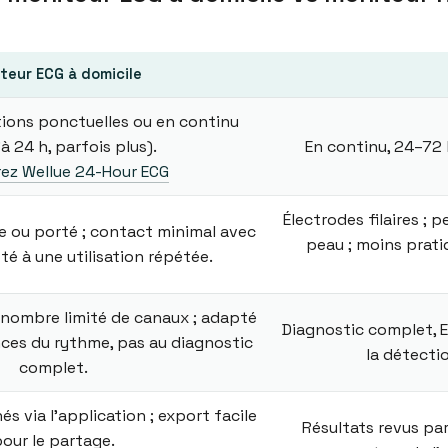
teur ECG à domicile
cations ponctuelles ou en continu
à 24 h, parfois plus).
En continu, 24–72 
ez Wellue 24-Hour ECG
Électrodes filaires ; 
e ou porté ; contact minimal avec
peau ; moins prati
té à une utilisation répétée.
 nombre limité de canaux ; adapté
Diagnostic complet, E
nces du rythme, pas au diagnostic
la détecti
complet.
s via l’application ; export facile
Résultats revus par
our le partage.