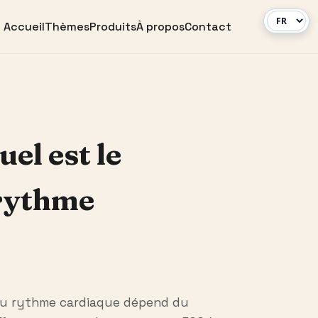
Accueil
Thèmes
Produits
À propos
Contact
el est le
 rythme
e du rythme cardiaque dépend du