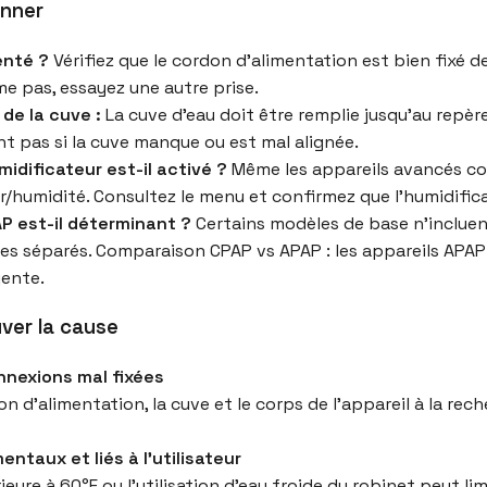
anner
enté ?
Vérifiez que le cordon d’alimentation est bien fixé d
ume pas, essayez une autre prise.
de la cuve :
La cuve d’eau doit être remplie jusqu’au repèr
t pas si la cuve manque ou est mal alignée.
idificateur est-il activé ?
Même les appareils avancés co
r/humidité. Consultez le menu et confirmez que l’humidifica
P est-il déterminant ?
Certains modèles de base n’incluen
es séparés. Comparaison CPAP vs APAP : les appareils APAP 
gente.
ver la cause
nnexions mal fixées
d’alimentation, la cuve et le corps de l’appareil à la rech
ntaux et liés à l’utilisateur
ure à 60°F ou l’utilisation d’eau froide du robinet peut limi