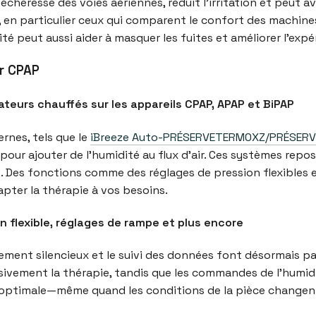
cheresse des voies aériennes, réduit l’irritation et peut a
 en particulier ceux qui comparent le confort des machines
é peut aussi aider à masquer les fuites et améliorer l’expé
r CPAP
eurs chauffés sur les appareils CPAP, APAP et BiPAP
rnes, tels que le
iBreeze Auto-PRÉSERVETERM0XZ/PRÉSER
pour ajouter de l’humidité au flux d’air. Ces systèmes repo
rt. Des fonctions comme des réglages de pression flexibl
pter la thérapie à vos besoins.
on flexible, réglages de rampe et plus encore
ement silencieux et le suivi des données font désormais pa
ivement la thérapie, tandis que les commandes de l’humidi
 optimale—même quand les conditions de la pièce changen