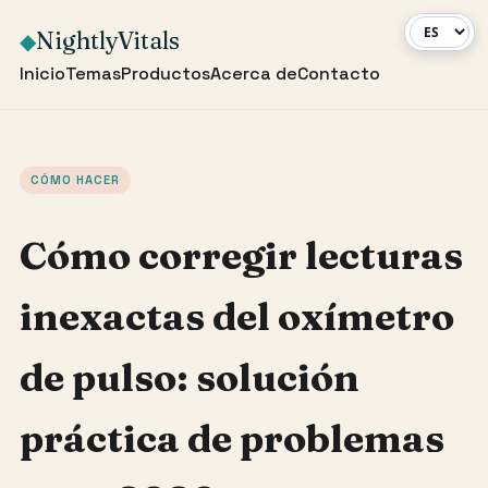
NightlyVitals
◆
Inicio
Temas
Productos
Acerca de
Contacto
CÓMO HACER
Cómo corregir lecturas
inexactas del oxímetro
de pulso: solución
práctica de problemas