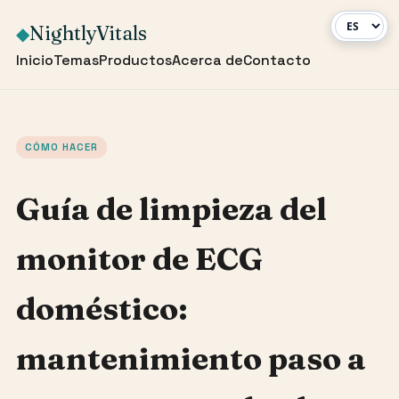
NightlyVitals
◆
Inicio
Temas
Productos
Acerca de
Contacto
CÓMO HACER
Guía de limpieza del
monitor de ECG
doméstico:
mantenimiento paso a