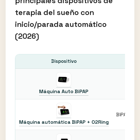
principales dispositivos de
terapia del sueño con
inicio/parada automático
(2026)
Dispositivo
Ti
Bi
Máquina Auto BiPAP
BiPAP + m
Máquina automática BiPAP + O2Ring