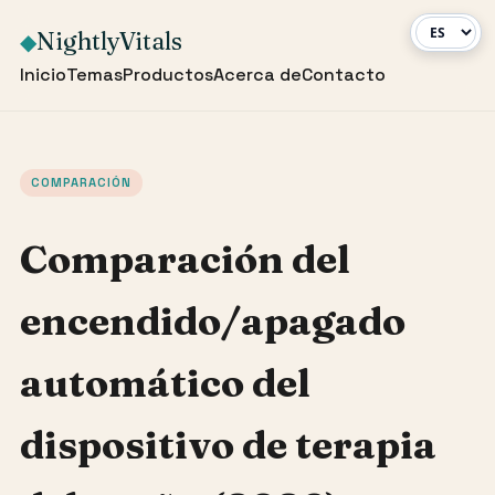
NightlyVitals
◆
Inicio
Temas
Productos
Acerca de
Contacto
COMPARACIÓN
Comparación del
encendido/apagado
automático del
dispositivo de terapia