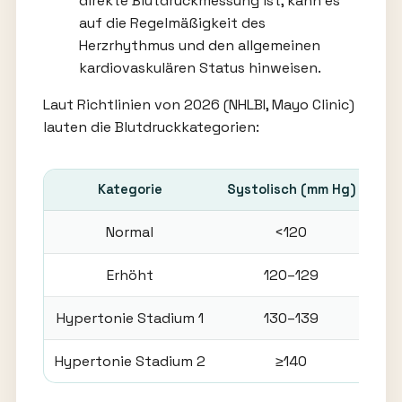
direkte Blutdruckmessung ist, kann es
auf die Regelmäßigkeit des
Herzrhythmus und den allgemeinen
kardiovaskulären Status hinweisen.
Laut Richtlinien von 2026 (NHLBI, Mayo Clinic)
lauten die Blutdruckkategorien:
Kategorie
Systolisch (mm Hg)
Dia
Normal
<120
Erhöht
120–129
Hypertonie Stadium 1
130–139
Hypertonie Stadium 2
≥140