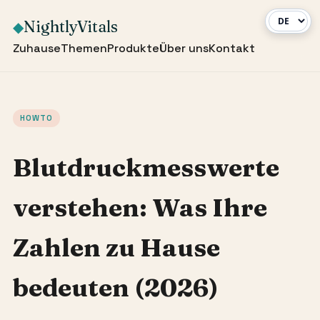
NightlyVitals
◆
Zuhause
Themen
Produkte
Über uns
Kontakt
HOWTO
Blutdruckmesswerte
verstehen: Was Ihre
Zahlen zu Hause
bedeuten (2026)