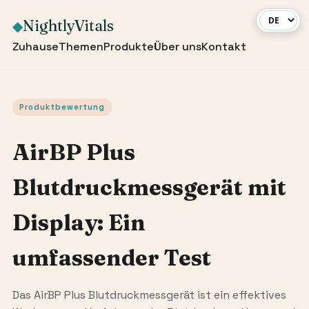
NightlyVitals
◆
Zuhause
Themen
Produkte
Über uns
Kontakt
Produktbewertung
AirBP Plus
Blutdruckmessgerät mit
Display: Ein
umfassender Test
Das AirBP Plus Blutdruckmessgerät ist ein effektives