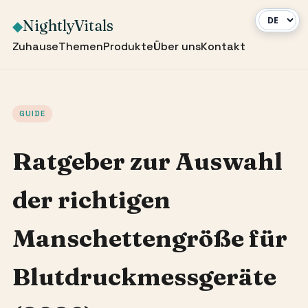
NightlyVitals
◆
Zuhause
Themen
Produkte
Über uns
Kontakt
GUIDE
Ratgeber zur Auswahl
der richtigen
Manschettengröße für
Blutdruckmessgeräte