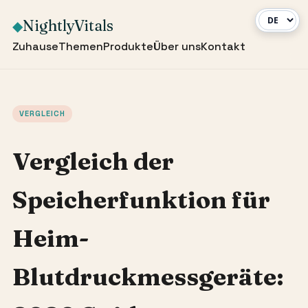
NightlyVitals
◆
Zuhause
Themen
Produkte
Über uns
Kontakt
VERGLEICH
Vergleich der
Speicherfunktion für
Heim-
Blutdruckmessgeräte: