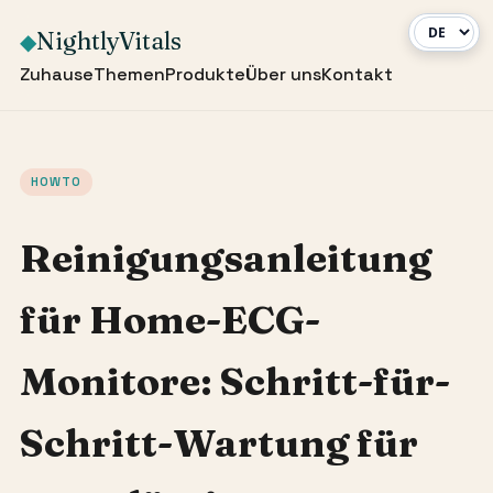
NightlyVitals
◆
Zuhause
Themen
Produkte
Über uns
Kontakt
HOWTO
Reinigungsanleitung
für Home-ECG-
Monitore: Schritt-für-
Schritt-Wartung für