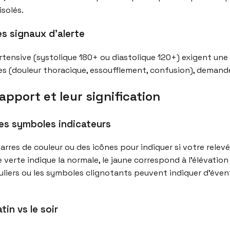
isolés.
es signaux d’alerte
rtensive (systolique 180+ ou diastolique 120+) exigent une 
(douleur thoracique, essoufflement, confusion), demande
pport et leur signification
des symboles indicateurs
rres de couleur ou des icônes pour indiquer si votre relevé
 verte indique la normale, le jaune correspond à l’élévation 
uliers ou les symboles clignotants peuvent indiquer d’éve
in vs le soir