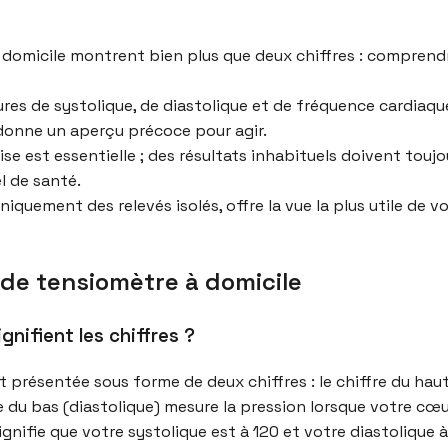
 à domicile montrent bien plus que deux chiffres : comprend
es de systolique, de diastolique et de fréquence cardiaque
 donne un aperçu précoce pour agir.
 est essentielle ; des résultats inhabituels doivent toujour
l de santé.
 uniquement des relevés isolés, offre la vue la plus utile de
de tensiomètre à domicile
gnifient les chiffres ?
t présentée sous forme de deux chiffres : le chiffre du hau
e du bas (diastolique) mesure la pression lorsque votre cœ
nifie que votre systolique est à 120 et votre diastolique à