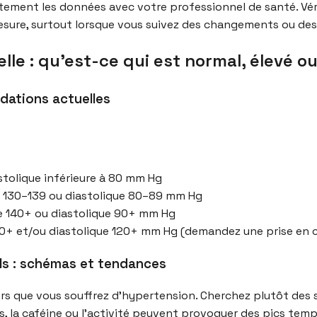
ctement les données avec votre professionnel de santé. Véri
sure, surtout lorsque vous suivez des changements ou des e
elle : qu’est-ce qui est normal, élevé o
dations actuelles
astolique inférieure à 80 mm Hg
ue 130–139 ou diastolique 80–89 mm Hg
ue 140+ ou diastolique 90+ mm Hg
180+ et/ou diastolique 120+ mm Hg (demandez une prise en
els : schémas et tendances
urs que vous souffrez d’hypertension. Cherchez plutôt des s
, la caféine ou l’activité peuvent provoquer des pics tem