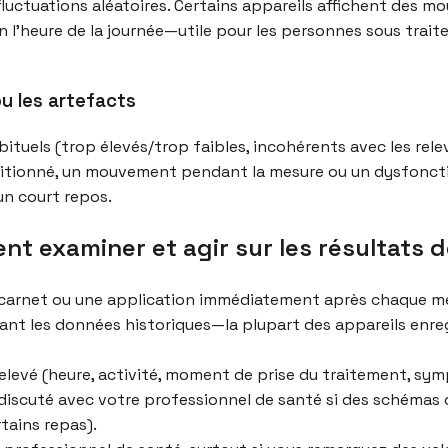
luctuations aléatoires. Certains appareils affichent des mo
n l’heure de la journée—utile pour les personnes sous trait
ou les artefacts
abituels (trop élevés/trop faibles, incohérents avec les re
sitionné, un mouvement pendant la mesure ou un dysfonct
un court repos.
nt examiner et agir sur les résultats 
carnet ou une application immédiatement après chaque m
nt les données historiques—la plupart des appareils enreg
levé (heure, activité, moment de prise du traitement, sy
scuté avec votre professionnel de santé si des schémas 
tains repas).