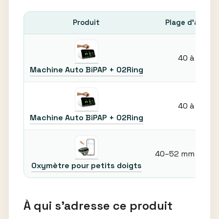
Produit
Plage d’ajuste
40 à 52 mm
Machine Auto BiPAP + O2Ring
40 à 52 mm
Machine Auto BiPAP + O2Ring
40–52 mm (ajuste
Oxymètre pour petits doigts
À qui s’adresse ce produit