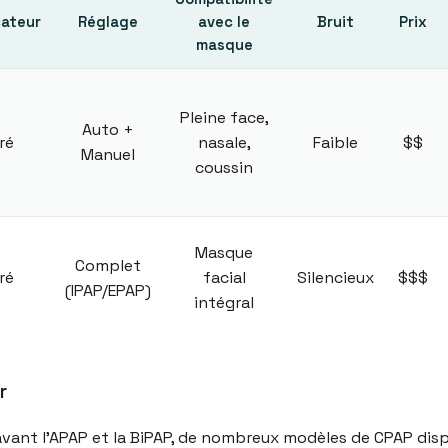
cateur
Réglage
avec le
Bruit
Prix
masque
Pleine face,
Auto +
ré
nasale,
Faible
$$
Manuel
coussin
Masque
Complet
ré
facial
Silencieux
$$$
(IPAP/EPAP)
intégral
r
vant l’APAP et la BiPAP, de nombreux modèles de CPAP disp