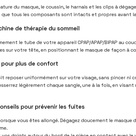
mature du masque, le coussin, le harnais et les clips à déga
que tous les composants sont intacts et propres avant la 
chine de thérapie du sommeil
ement le tube de votre appareil CPAP/APAP/BiPAP au cou
les sur votre tête, en positionnant le masque de façon à couv
n pour plus de confort
it reposer uniformément sur votre visage, sans pincer ni c
sserrez légèrement chaque sangle, une à la fois, en visant
onseils pour prévenir les fuites
lorsque vous êtes allongé. Dégagez doucement le masque de 
rme.
nt vos doigts autour du bord de la pièce en contact avec le