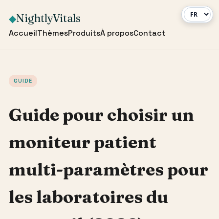
NightlyVitals
◆
Accueil
Thèmes
Produits
À propos
Contact
GUIDE
Guide pour choisir un
moniteur patient
multi-paramètres pour
les laboratoires du