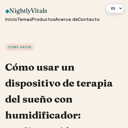
NightlyVitals
◆
Inicio
Temas
Productos
Acerca de
Contacto
CÓMO HACER
Cómo usar un
dispositivo de terapia
del sueño con
humidificador: