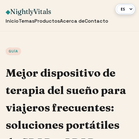
NightlyVitals
◆
Inicio
Temas
Productos
Acerca de
Contacto
GUÍA
Mejor dispositivo de
terapia del sueño para
viajeros frecuentes:
soluciones portátiles