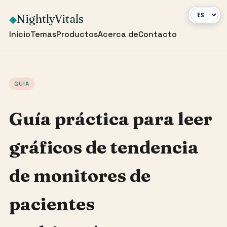
NightlyVitals
◆
Inicio
Temas
Productos
Acerca de
Contacto
GUÍA
Guía práctica para leer
gráficos de tendencia
de monitores de
pacientes