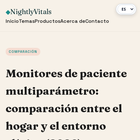
NightlyVitals
◆
Inicio
Temas
Productos
Acerca de
Contacto
COMPARACIÓN
Monitores de paciente
multiparámetro:
comparación entre el
hogar y el entorno