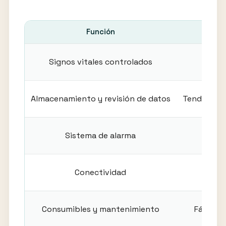
Función
Signos vitales controlados
PA, S
Almacenamiento y revisión de datos
Tendencias
Sistema de alarma
Conectividad
Bl
Consumibles y mantenimiento
Fácil de