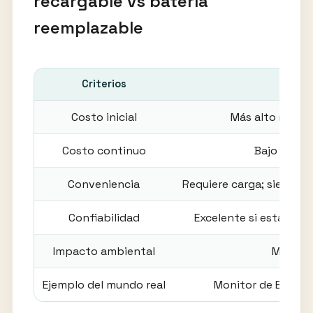
recargable vs batería
reemplazable
Criterios
Bate
Costo inicial
Más alto (el dis
Costo continuo
Bajo (sin 
Conveniencia
Requiere carga; siempre 
Confiabilidad
Excelente si está carg
Impacto ambiental
Menos—
Ejemplo del mundo real
Monitor de ECG con