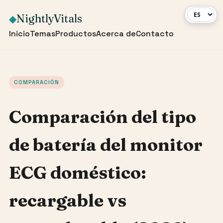
NightlyVitals
◆
Inicio
Temas
Productos
Acerca de
Contacto
COMPARACIÓN
Comparación del tipo
de batería del monitor
ECG doméstico:
recargable vs