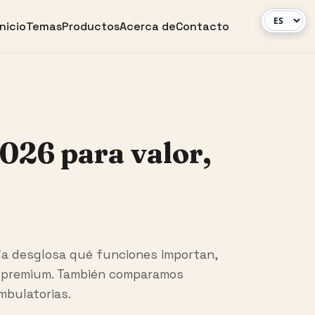
Inicio
Temas
Productos
Acerca de
Contacto
2026 para valor,
uía desglosa qué funciones importan,
los premium. También comparamos
mbulatorias.