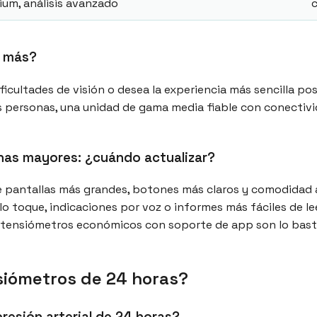
um, análisis avanzado
c
r más?
ificultades de visión o desea la experiencia más sencilla pos
s personas, una unidad de gama media fiable con conectiv
nas mayores: ¿cuándo actualizar?
 pantallas más grandes, botones más claros y comodidad ad
 toque, indicaciones por voz o informes más fáciles de lee
e tensiómetros económicos con soporte de app son lo basta
siómetros de 24 horas?
resión arterial de 24 horas?