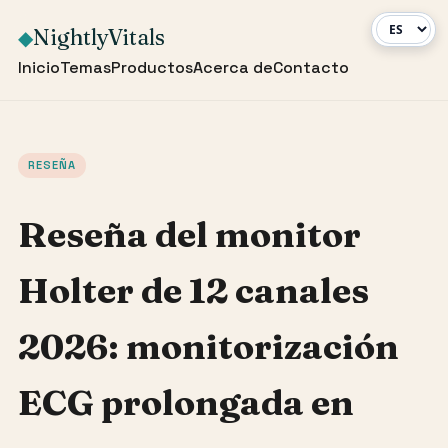
NightlyVitals
◆
Inicio
Temas
Productos
Acerca de
Contacto
RESEÑA
Reseña del monitor
Holter de 12 canales
2026: monitorización
ECG prolongada en