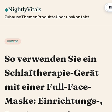
NightlyVitals
◆
Zuhause
Themen
Produkte
Über uns
Kontakt
HOWTO
So verwenden Sie ein
Schlaftherapie-Gerät
mit einer Full-Face-
Maske: Einrichtungs-,