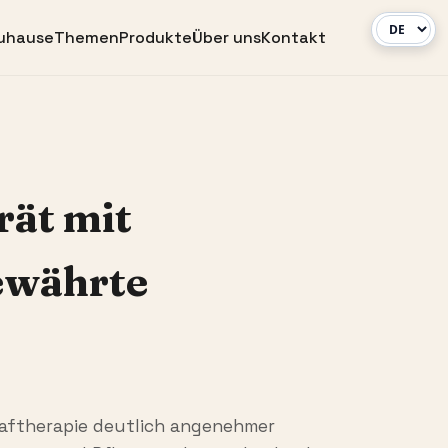
uhause
Themen
Produkte
Über uns
Kontakt
rät mit
ewährte
laftherapie deutlich angenehmer