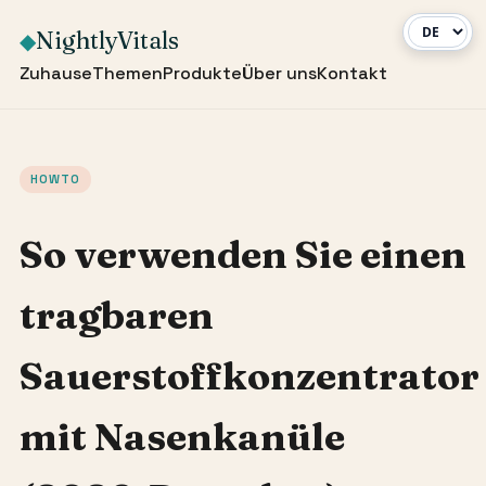
NightlyVitals
◆
Zuhause
Themen
Produkte
Über uns
Kontakt
HOWTO
So verwenden Sie einen
tragbaren
Sauerstoffkonzentrator
mit Nasenkanüle