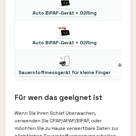
40
Auto BiPAP-Gerät + O2Ring
40
Auto BiPAP-Gerät + O2Ring
40–52 
Sauerstoffmessgerät für kleine Finger
Für wen das geeignet ist
Wenn Sie Ihren Schlaf überwachen,
verwenden Sie CPAP/APAP/BiPAP, oder
möchten Sie zu Hause verwertbare Daten zur
nächtlichen Sauerstoffversorgung erhalten –