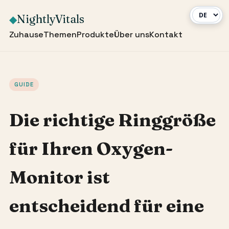
NightlyVitals
◆
Zuhause
Themen
Produkte
Über uns
Kontakt
GUIDE
Die richtige Ringgröße
für Ihren Oxygen-
Monitor ist
entscheidend für eine