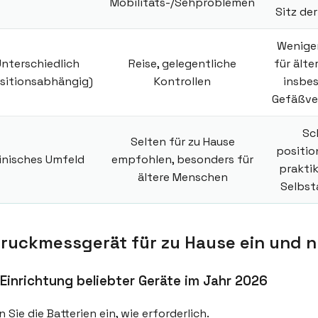
Mobilitäts-/Sehproblemen
Sitz de
Weniger
nterschiedlich
Reise, gelegentliche
für ält
sitionsabhängig)
Kontrollen
insbes
Gefäßve
Sc
Selten für zu Hause
positio
linisches Umfeld
empfohlen, besonders für
praktik
ältere Menschen
Selbs
tdruckmessgerät für zu Hause ein und n
r Einrichtung beliebter Geräte im Jahr 2026
 Sie die Batterien ein, wie erforderlich.