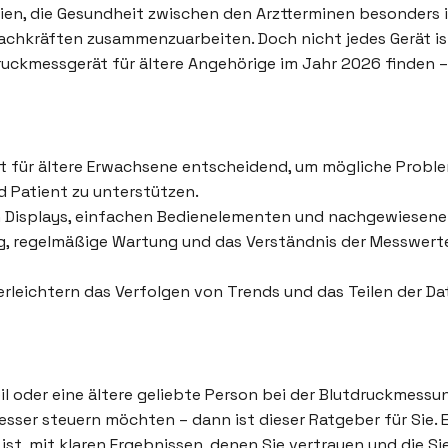
lien, die Gesundheit zwischen den Arztterminen besonders i
chkräften zusammenzuarbeiten. Doch nicht jedes Gerät ist 
druckmessgerät für ältere Angehörige im Jahr 2026 finden 
t für ältere Erwachsene entscheidend, um mögliche Proble
 Patient zu unterstützen.
n Displays, einfachen Bedienelementen und nachgewiesener
 regelmäßige Wartung und das Verständnis der Messwerte, d
leichtern das Verfolgen von Trends und das Teilen der Da
eil oder eine ältere geliebte Person bei der Blutdruckmes
esser steuern möchten – dann ist dieser Ratgeber für Sie. E
ist, mit klaren Ergebnissen, denen Sie vertrauen und die Si