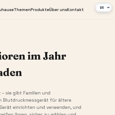
uhause
Themen
Produkte
Über uns
Kontakt
ioren im Jahr
faden
– sie gibt Familien und
n Blutdruckmessgerät für ältere
 Gerät einrichten und verwenden, und
helfen Ihnen, sicher zu wählen und