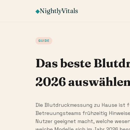
NightlyVitals
◆
GUIDE
Das beste Blutd
2026 auswählen:
Die Blutdruckmessung zu Hause ist fü
Betreuungsteams frühzeitig Hinweise 
Nutzer geeignet macht, welche wesent
welche Modelle sich im Jahr 2026 bes