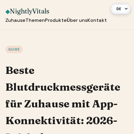
NightlyVitals
◆
Zuhause
Themen
Produkte
Über uns
Kontakt
GUIDE
Beste
Blutdruckmessgeräte
für Zuhause mit App-
Konnektivität: 2026-