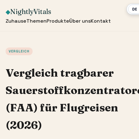
NightlyVitals
◆
Zuhause
Themen
Produkte
Über uns
Kontakt
VERGLEICH
Vergleich tragbarer
Sauerstoffkonzentrator
(FAA) für Flugreisen
(2026)