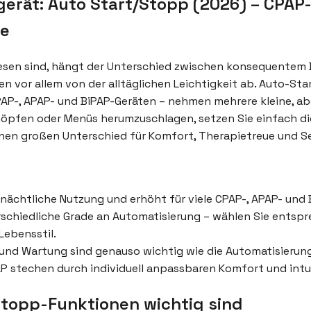
gerät: Auto Start/Stopp (2026) – CPAP
ge
wiesen sind, hängt der Unterschied zwischen konsequentem 
 vor allem von der alltäglichen Leichtigkeit ab. Auto-St
AP-, APAP- und BiPAP-Geräten – nehmen mehrere kleine, 
nöpfen oder Menüs herumzuschlagen, setzen Sie einfach di
nen großen Unterschied für Komfort, Therapietreue und S
nächtliche Nutzung und erhöht für viele CPAP-, APAP- und 
schiedliche Grade an Automatisierung – wählen Sie entspr
Lebensstil.
 und Wartung sind genauso wichtig wie die Automatisierung 
AP stechen durch individuell anpassbaren Komfort und intu
topp-Funktionen wichtig sind