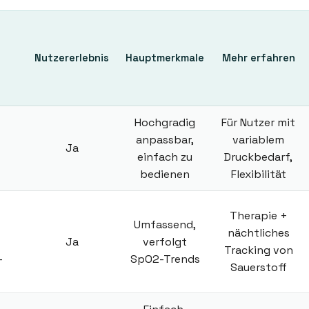
Nutzererlebnis
Hauptmerkmale
Mehr erfahren
Hochgradig
Für Nutzer mit
anpassbar,
variablem
Ja
einfach zu
Druckbedarf,
bedienen
Flexibilität
Therapie +
Umfassend,
nächtliches
Ja
verfolgt
Tracking von
-
SpO2-Trends
Sauerstoff