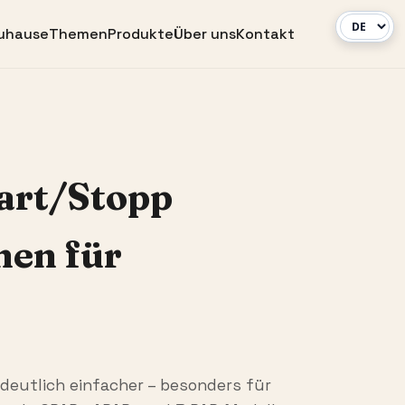
uhause
Themen
Produkte
Über uns
Kontakt
tart/Stopp
nen für
eutlich einfacher – besonders für