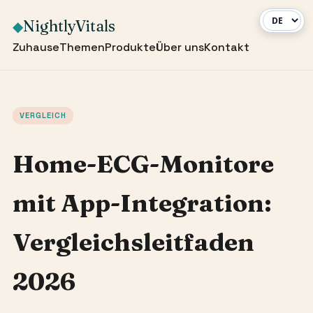
NightlyVitals
◆
Zuhause
Themen
Produkte
Über uns
Kontakt
VERGLEICH
Home-ECG-Monitore
mit App-Integration:
Vergleichsleitfaden
2026