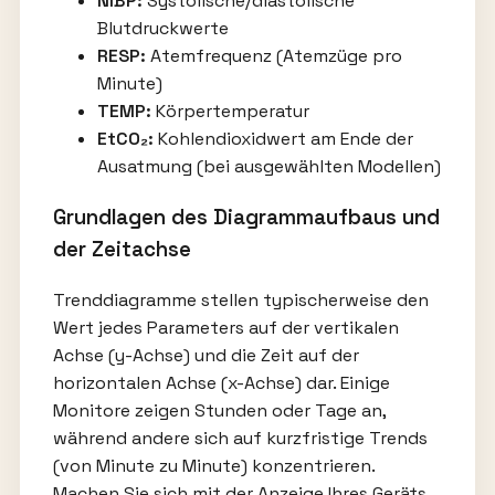
NIBP:
Systolische/diastolische
Blutdruckwerte
RESP:
Atemfrequenz (Atemzüge pro
Minute)
TEMP:
Körpertemperatur
EtCO₂:
Kohlendioxidwert am Ende der
Ausatmung (bei ausgewählten Modellen)
Grundlagen des Diagrammaufbaus und
der Zeitachse
Trenddiagramme stellen typischerweise den
Wert jedes Parameters auf der vertikalen
Achse (y-Achse) und die Zeit auf der
horizontalen Achse (x-Achse) dar. Einige
Monitore zeigen Stunden oder Tage an,
während andere sich auf kurzfristige Trends
(von Minute zu Minute) konzentrieren.
Machen Sie sich mit der Anzeige Ihres Geräts