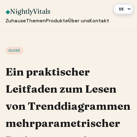
NightlyVitals
◆
Zuhause
Themen
Produkte
Über uns
Kontakt
GUIDE
Ein praktischer
Leitfaden zum Lesen
von Trenddiagrammen
mehrparametrischer