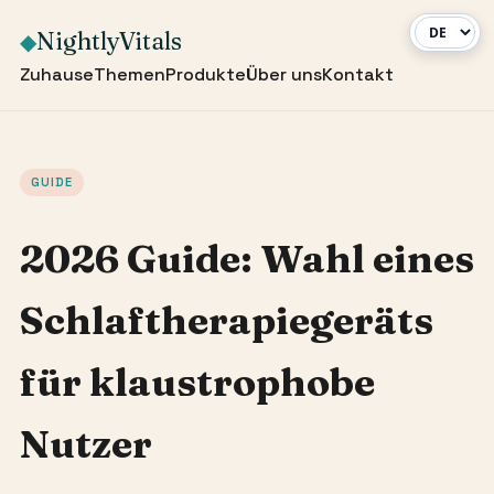
NightlyVitals
◆
Zuhause
Themen
Produkte
Über uns
Kontakt
GUIDE
2026 Guide: Wahl eines
Schlaftherapiegeräts
für klaustrophobe
Nutzer